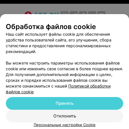
О проекте
Новости проекта
Размещение рекламы
Обработка файлов cookie
Медицинский маркетинг
Публичный договор
Наш сайт использует файлы cookie для обеспечения
удобства пользователей сайта, его улучшения, сбора
Пользовательское соглашение
Способы оплаты
статистики и предоставления персонализированных
Вакансии
Партнеры
рекомендаций.
Написать руководителю 103.by
Вы можете настроить параметры использования файлов
Написать в поддержку
cookie или изменить свое согласие в более позднее время.
Персональные настройки cookie
Для получения дополнительной информации о целях,
сроках и порядке использования файлов cookie вы
Обработка персональных данных
можете ознакомиться с нашей
Политикой обработки
файлов cookie
Принять
Отклонить
ВЫ ВЛАДЕЛЕЦ?
© 2026 ООО «Артокс Лаб», УНП 191700409
| 220012, Республика Беларусь,
Персональные настройки Cookie
г. Минск, улица Толбухина, 2, пом. 16 | help@103.by