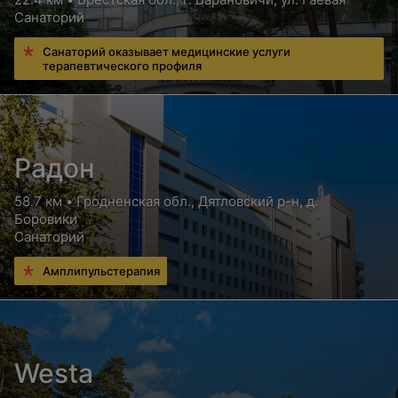
Санаторий
Санаторий оказывает медицинские услуги
терапевтического профиля
Радон
58.7 км • Гродненская обл., Дятловский р-н, д.
Боровики
Санаторий
Амплипульстерапия
Westa