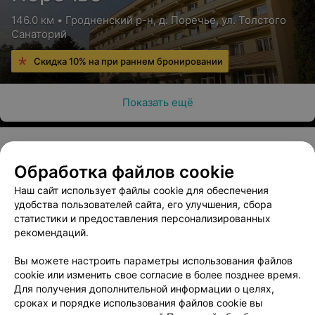
146.0 км • Гродненский р-н, д. Поречье, ул. Толстого
Санаторий
Скидка 10% на при раннем бронировании
Показать ещё
Обработка файлов cookie
О проекте
Новости проекта
Размещение рекламы
Наш сайт использует файлы cookie для обеспечения
Медицинский маркетинг
Публичный договор
удобства пользователей сайта, его улучшения, сбора
Пользовательское соглашение
Способы оплаты
статистики и предоставления персонализированных
рекомендаций.
Вакансии
Партнеры
Написать руководителю 103.by
Вы можете настроить параметры использования файлов
cookie или изменить свое согласие в более позднее время.
Написать в поддержку
Для получения дополнительной информации о целях,
Персональные настройки cookie
сроках и порядке использования файлов cookie вы
Обработка персональных данных