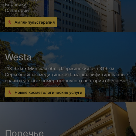
Боровики
Санаторий
Амплипульстерапия
Westa
113.9 км • Минская обл. Дзержинский р-н 319 км
Серьезнейшая медицинская база, квалифицированные
врачи и уютные номера корпусов санатория обеспечат
Вам высококлассный отдых с пользой для здоровья
Новые косметологические услуги
Поречье