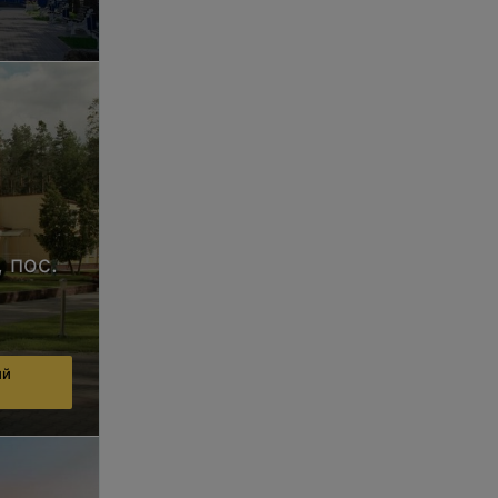
 пос.
ий