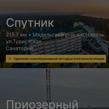
Спутник
215.7 км • Мядельский р-н, к.п.Нарочь,
ул.Туристская
Санаторий
Удаление новообразований методом электрокоагуляции
Приозерный