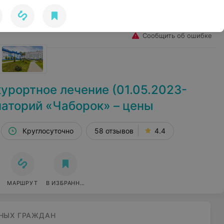
Избранное
Войти
Сообщить об ошибке
урортное лечение (01.05.2023-
наторий «Чаборок» – цены
Круглосуточно
58 отзывов
4.4
МАРШРУТ
В ИЗБРАННОЕ
НЫХ ГРАЖДАН