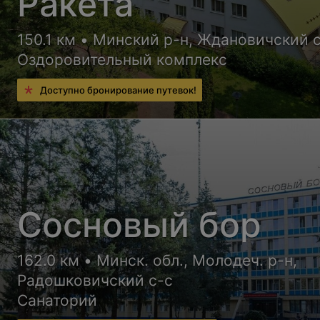
Ракета
150.1 км • Минский р-н, Ждановичский 
Оздоровительный комплекс
Доступно бронирование путевок!
Сосновый бор
162.0 км • Минск. обл., Молодеч. р-н,
Радошковичский c-с
Санаторий