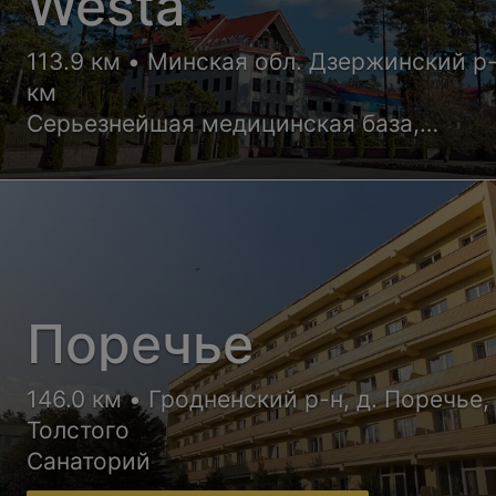
Westa
113.9 км • Минская обл. Дзержинский р
км
Серьезнейшая медицинская база,
квалифицированные врачи и уютные но
корпусов санатория обеспечат Вам
высококлассный отдых с пользой для
здоровья
Поречье
146.0 км • Гродненский р-н, д. Поречье, 
Толстого
Санаторий