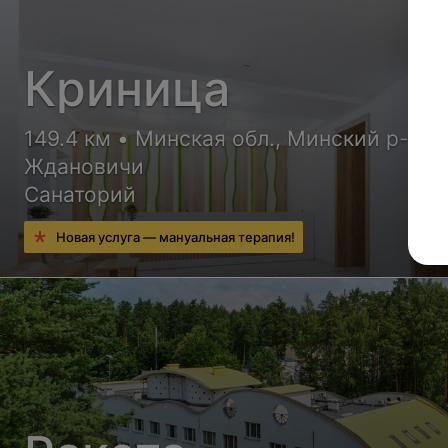
Криница
149.4 км • Минская обл., Минский р-н, п
Ждановичи
Санаторий
Новая услуга — мануальная терапия!