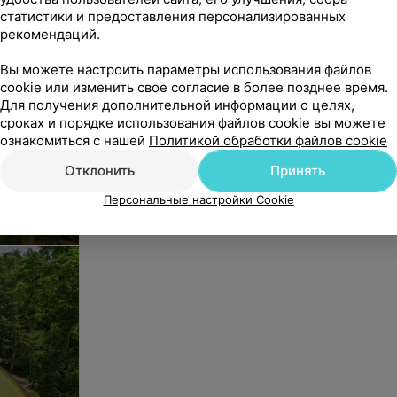
статистики и предоставления персонализированных
рекомендаций.
Вы можете настроить параметры использования файлов
2-комнатный 2-х местный
2-комна
cookie или изменить свое согласие в более позднее время.
(lux) (при условии
(семейн
Для получения дополнительной информации о целях,
заселения одного человека)
3.4
.
Цена по запросу
Цена по
сроках и порядке использования файлов cookie вы можете
в корпусах 3.3, 3.4
ознакомиться с нашей
Политикой обработки файлов cookie
Отклонить
Принять
Персональные настройки Cookie