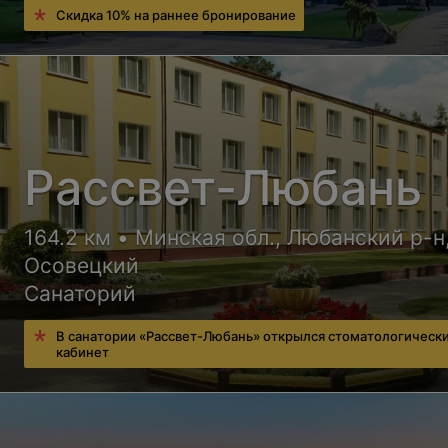
Скидка 10% на раннее бронирование
Рассвет-Любань
164.2 км • Минская обл., Любанский р-н,
Осовецкий
Санаторий
В санатории «Рассвет-Любань» открылся стоматологическ
кабинет