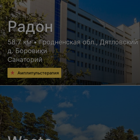
Радон
58.7 км • Гродненская обл., Дятловский 
д. Боровики
Санаторий
Амплипульстерапия