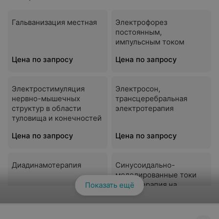
Гальванизация местная
Электрофорез
постоянным,
импульсным током
Цена по запросу
Цена по запросу
Электростимуляция
Электросон,
нервно-мышечных
трансцеребральная
структур в области
электротерапия
туловища и конечностей
Цена по запросу
Цена по запросу
Диадинамотерапия
Синусоидально-
моделированные токи
(СМТ-терапия на
Показать ещё
Смотреть все
аппарате «Радиус»)
Цена по запросу
Цена по запросу