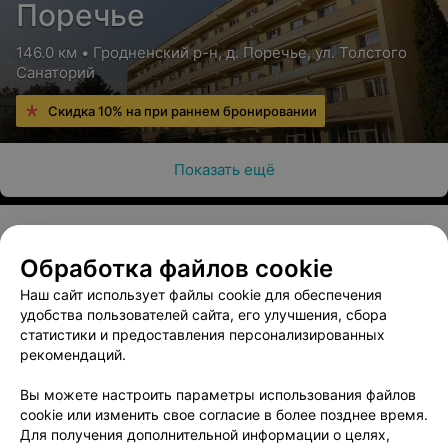
Поречье
146.0 км • Гродненский р-н, д. Поречье, ул. Толстого
Санаторий
Скидка 10% на при раннем бронировании
Показать ещё
Обработка файлов cookie
О проекте
Новости проекта
Размещение рекламы
Наш сайт использует файлы cookie для обеспечения
Медицинский маркетинг
Публичный договор
удобства пользователей сайта, его улучшения, сбора
Пользовательское соглашение
Способы оплаты
статистики и предоставления персонализированных
рекомендаций.
Вакансии
Партнеры
Написать руководителю 103.by
Вы можете настроить параметры использования файлов
cookie или изменить свое согласие в более позднее время.
Написать в поддержку
Для получения дополнительной информации о целях,
Персональные настройки cookie