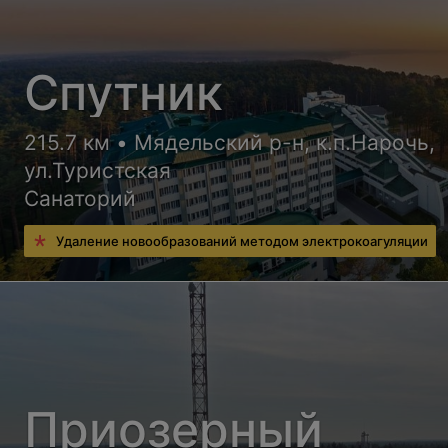
Спутник
215.7 км • Мядельский р-н, к.п.Нарочь,
ул.Туристская
Санаторий
Удаление новообразований методом электрокоагуляции
Приозерный