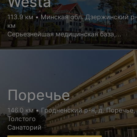
Westa
113.9 км • Минская обл. Дзержинский р
км
Серьезнейшая медицинская база,
квалифицированные врачи и уютные но
корпусов санатория обеспечат Вам
высококлассный отдых с пользой для
здоровья
Поречье
146.0 км • Гродненский р-н, д. Поречье, 
Толстого
Санаторий