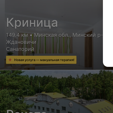
Криница
149.4 км • Минская обл., Минский р-н, п
Ждановичи
Санаторий
Новая услуга — мануальная терапия!