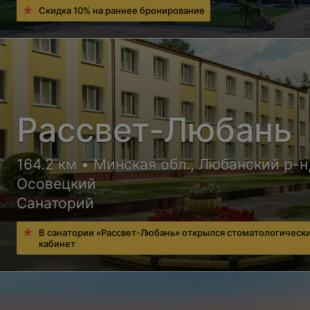
Скидка 10% на раннее бронирование
Рассвет-Любань
164.2 км • Минская обл., Любанский р-н,
Осовецкий
Санаторий
В санатории «Рассвет-Любань» открылся стоматологическ
кабинет