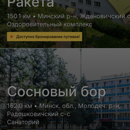
Ракета
150.1 км • Минский р-н, Ждановичский 
Оздоровительный комплекс
Доступно бронирование путевок!
Сосновый бор
162.0 км • Минск. обл., Молодеч. р-н,
Радошковичский c-с
Санаторий