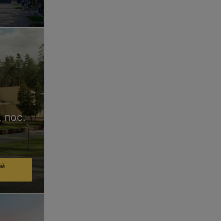
 пос.
ий