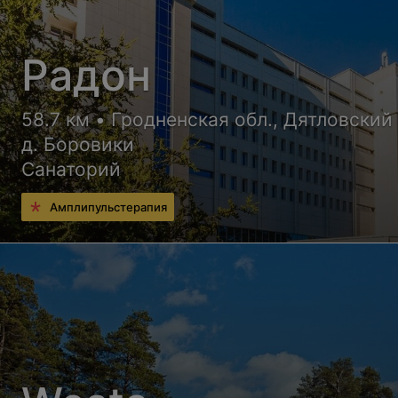
Радон
58.7 км • Гродненская обл., Дятловский 
д. Боровики
Санаторий
Амплипульстерапия