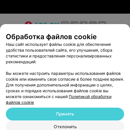
О проекте
Новости проекта
Размещение рекламы
Обработка файлов cookie
Медицинский маркетинг
Публичный договор
Наш сайт использует файлы cookie для обеспечения
удобства пользователей сайта, его улучшения, сбора
Пользовательское соглашение
Способы оплаты
статистики и предоставления персонализированных
Вакансии
Партнеры
рекомендаций.
Написать руководителю 103.by
Вы можете настроить параметры использования файлов
Написать в поддержку
cookie или изменить свое согласие в более позднее время.
Персональные настройки cookie
Для получения дополнительной информации о целях,
сроках и порядке использования файлов cookie вы
Обработка персональных данных
можете ознакомиться с нашей
Политикой обработки
файлов cookie
Принять
Отклонить
ВЫ ВЛАДЕЛЕЦ?