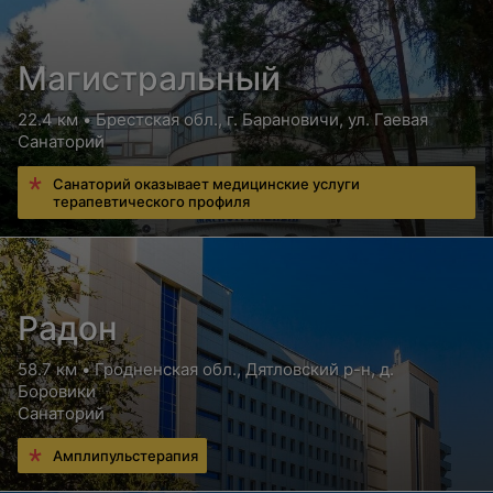
Магистральный
22.4 км • Брестская обл., г. Барановичи, ул. Гаевая
Санаторий
Санаторий оказывает медицинские услуги
терапевтического профиля
Радон
58.7 км • Гродненская обл., Дятловский р-н, д.
Боровики
Санаторий
Амплипульстерапия