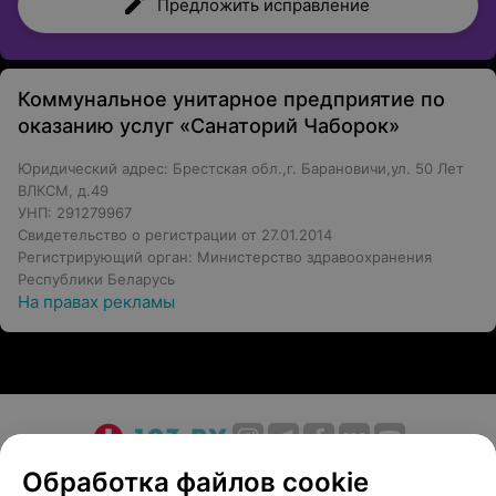
Предложить исправление
Коммунальное унитарное предприятие по
оказанию услуг «Санаторий Чаборок»
Юридический адрес: Брестская обл.,г. Барановичи,ул. 50 Лет
ВЛКСМ, д.49
УНП: 291279967
Свидетельство о регистрации от 27.01.2014
Регистрирующий орган: Министерство здравоохранения
Республики Беларусь
На правах рекламы
О проекте
Новости проекта
Размещение рекламы
Обработка файлов cookie