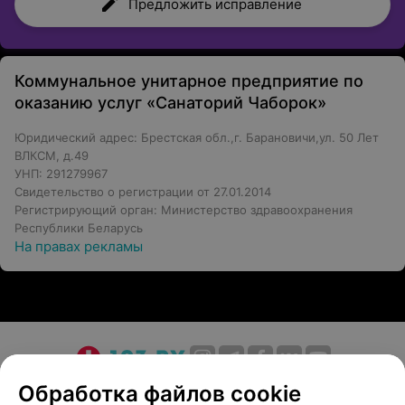
Предложить исправление
Коммунальное унитарное предприятие по
оказанию услуг «Санаторий Чаборок»
Юридический адрес: Брестская обл.,г. Барановичи,ул. 50 Лет
ВЛКСМ, д.49
УНП: 291279967
Свидетельство о регистрации от 27.01.2014
Регистрирующий орган: Министерство здравоохранения
Республики Беларусь
На правах рекламы
О проекте
Новости проекта
Размещение рекламы
Обработка файлов cookie